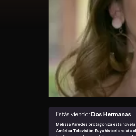
Estás viendo:
Dos Hermanas
Melissa Paredes protagoniza esta novela
América Televisión. Euya historia relata e