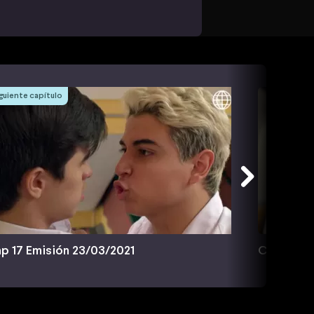
guiente capítulo
p 17 Emisión 23/03/2021
Cap 18 Em