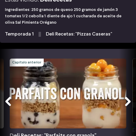
Ingredientes: 250 gramos de queso 250 gramos de jamón 3
tomates 1/2 cebolla 1 diente de ajo 1 cucharada de aceite de
oliva Sal Pimienta Orégano
Temporada 1
Deli Recetas: "Pizzas Caseras"
Capítulo anterior
D
Deli Recetas: "Parfaits con granola"