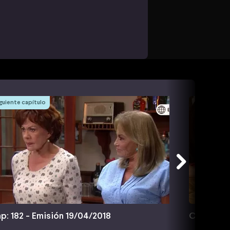
guiente capítulo
p: 182 - Emisión 19/04/2018
Cap: 183 