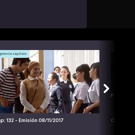
guiente capítulo
p: 132 - Emisión 08/11/2017
Cap: 133 -