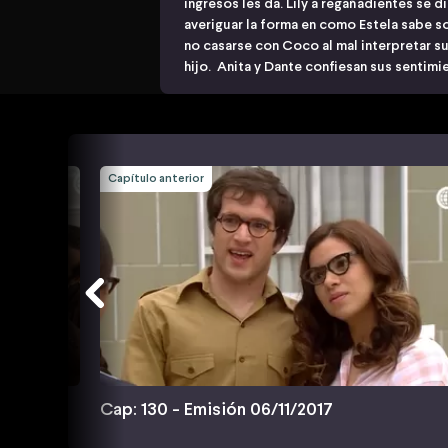
ingresos les da. Lily a regañadientes se 
averiguar la forma en como Estela sabe s
no casarse con Coco al mal interpretar s
hijo. Anita y Dante confiesan sus sentimi
Capítulo anterior
Cap: 130 - Emisión 06/11/2017