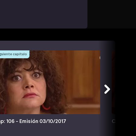
guiente capítulo
p: 106 - Emisión 03/10/2017
Cap: 107 