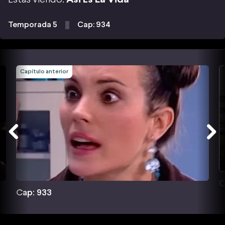
Temporada 5
Cap: 934
Capítulo anterior
C
Cap: 933