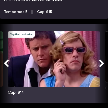
Temporada 5
Cap: 915
Capítulo anterior
C
Cap: 914