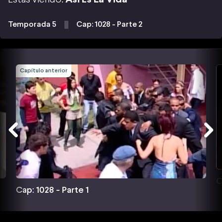
Temporada 5
Cap: 1028 - Parte 2
Capítulo anterior
C
Cap: 1028 - Parte 1