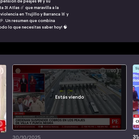
spensión de peajes 🚧 y su
 3I Atlas ☄️ que maravilla a la
iolencia en Trujillo y Barranca 🚨 y
 🎉. Un resumen que combina
todo lo que necesitas saber hoy! 🧠
Si
Estás viendo
31
30/10/2025