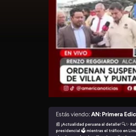
Estás viendo:
AN: Primera Edi
📰 ¡Actualidad peruana al detalle! 🔍✨ R
presidencial 🗳️ mientras el tráfico en Lim