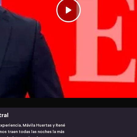
tral
experiencia, Mávila Huertas y René
os traen todas las noches la más