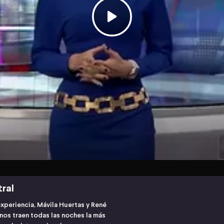
tral
experiencia, Mávila Huertas y René
os traen todas las noches la más