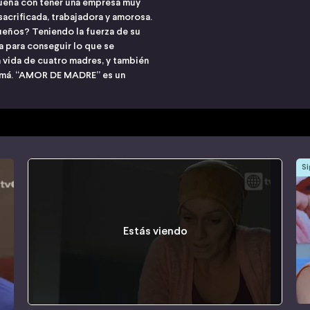
 sueña con tener una empresa muy
acrificada, trabajadora y amorosa.
eños? Teniendo la fuerza de su
a para conseguir lo que se
 vida de cuatro madres, y también
mamá. “AMOR DE MADRE” es un
Si
Estás viendo