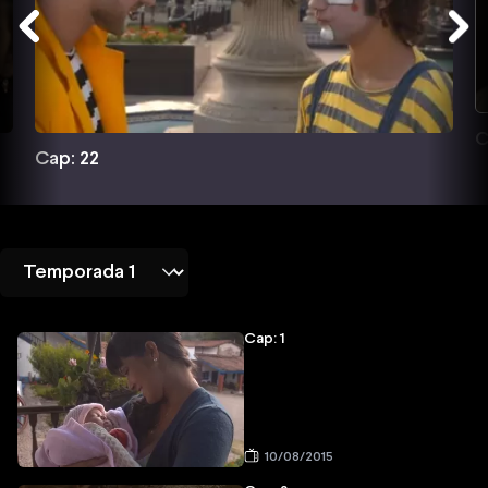
C
Cap: 22
Cap: 1
10/08/2015