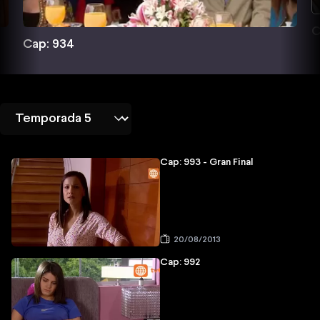
C
Cap: 934
Cap: 993 - Gran Final
20/08/2013
Cap: 992