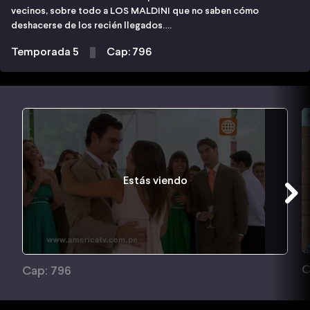
vecinos, sobre todo a LOS MALDINI que no saben cómo
deshacerse de los recién llegados….
Temporada 5
Cap: 796
Estás viendo
C
Cap: 796