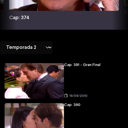
C
Cap: 374
Cap: 391 - Gran Final
19/09/2010
Cap: 390