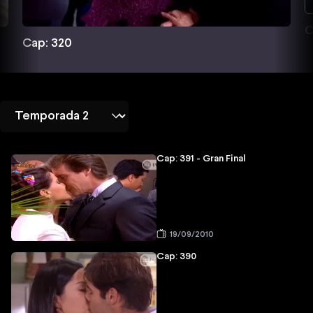
C
Cap: 320
Cap: 391 - Gran Final
19/09/2010
Cap: 390