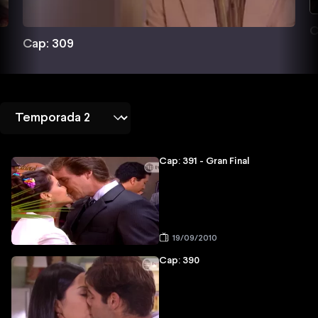
C
Cap: 309
Cap: 391 - Gran Final
19/09/2010
Cap: 390