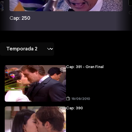
C
Cap: 250
Cap: 391 - Gran Final
19/09/2010
Cap: 390