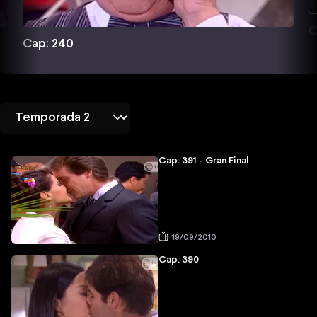
C
Cap: 240
Cap: 391 - Gran Final
19/09/2010
Cap: 390