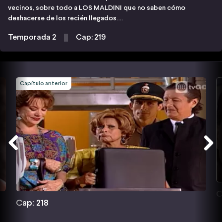
vecinos, sobre todo a LOS MALDINI que no saben cómo
deshacerse de los recién llegados….
Temporada 2
Cap: 219
Capítulo anterior
C
Cap: 218