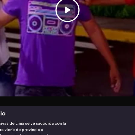
io
sivas de Lima se ve sacudida con la
e viene de provincia a