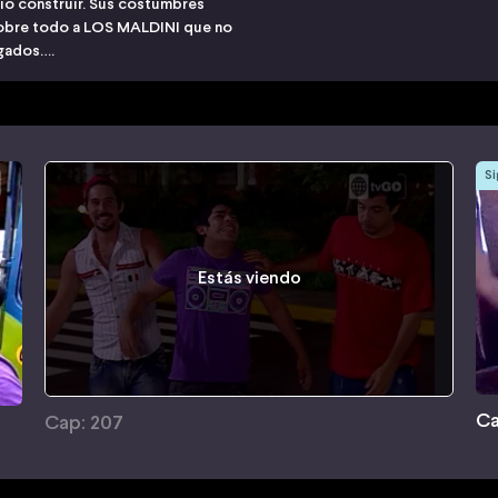
io construir. Sus costumbres
sobre todo a LOS MALDINI que no
egados….
Si
Estás viendo
Ca
Cap: 207