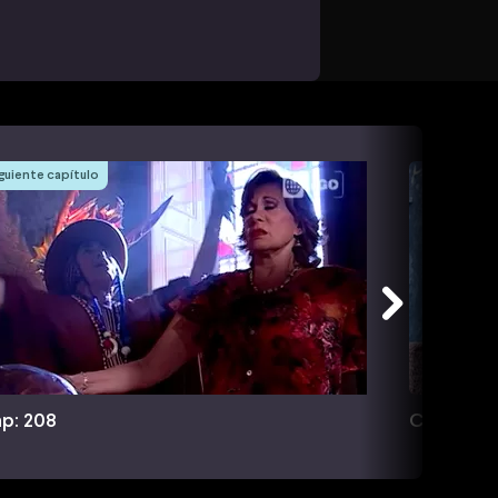
guiente capítulo
p: 208
Cap: 209