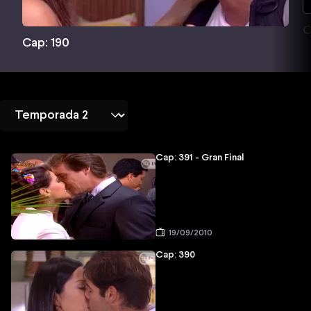
C
Cap: 190
Cap: 391 - Gran Final
19/09/2010
Cap: 390