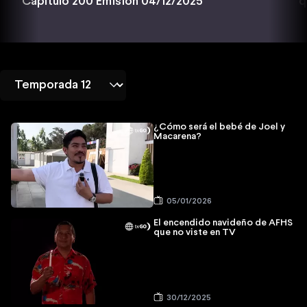
q
Capítulo 200 Emisión 04/12/2025
¿Cómo será el bebé de Joel y
Macarena?
05/01/2026
El encendido navideño de AFHS
que no viste en TV
30/12/2025