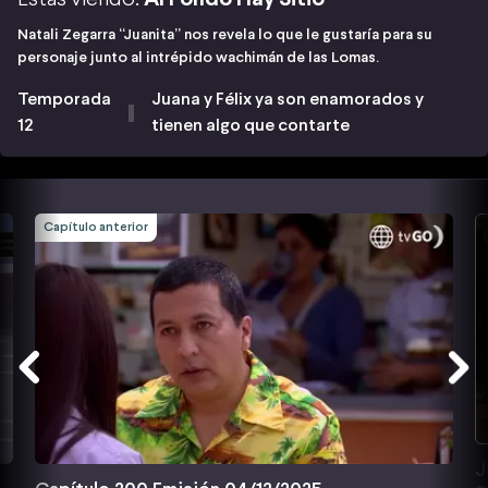
Natali Zegarra “Juanita” nos revela lo que le gustaría para su
personaje junto al intrépido wachimán de las Lomas.
Temporada
Juana y Félix ya son enamorados y
12
tienen algo que contarte
Capítulo anterior
J