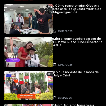
¿Cómo reaccionarían Gladys y
Oto ante la supuesta muerte de
Miguel Ignacio?
29/12/2025
Mira el conmovedor regreso de
Gustavo Bueno “Don Gilberto” a
AFHS
22/12/2025
¡Lo que no viste de la boda de
July y Cris!
21/12/2025
“July” Un tierno homenaje a