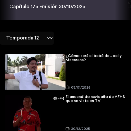
¿
D
Capítulo 175 Emisión 30/10/2025
¿Cómo será el bebé de Joel y
Macarena?
05/01/2026
El encendido navideño de AFHS
que no viste en TV
30/12/2025