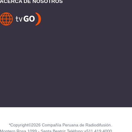
ACERCA DE NOSOTROS
*Copyright©2026 Compañía Peruana de Radiodifusión.
Montero Rosa 1099 - Santa Beatriz Teléfono:+511 419 4000