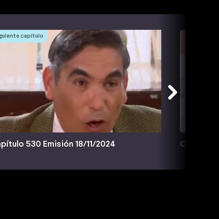
guiente capítulo
pítulo 530 Emisión 18/11/2024
Capítulo 