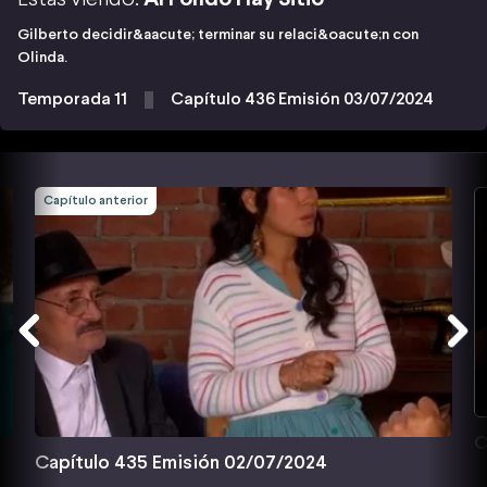
Gilberto decidir&aacute; terminar su relaci&oacute;n con
Olinda.
Temporada 11
Capítulo 436 Emisión 03/07/2024
Capítulo anterior
C
Capítulo 435 Emisión 02/07/2024