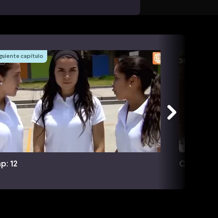
guiente capítulo
p: 12
Cap: 13