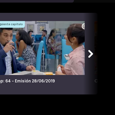
guiente capítulo
p: 64 - Emisión 28/06/2019
Cap: 65 -