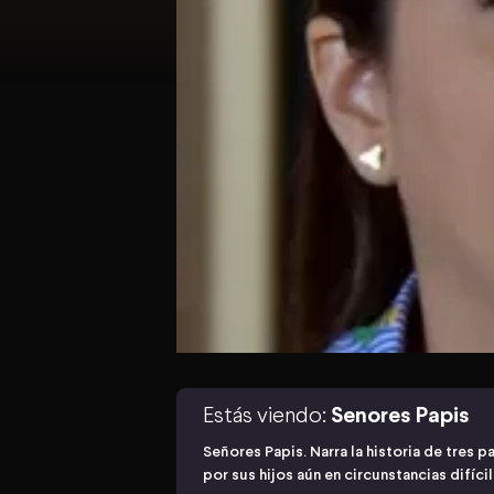
Estás viendo:
Senores Papis
Señores Papis. Narra la historia de tres 
por sus hijos aún en circunstancias difícil