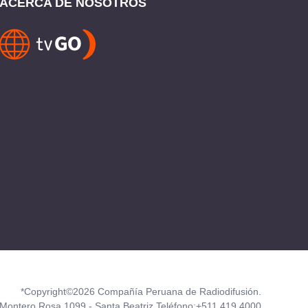
ACERCA DE NOSOTROS
*Copyright©2026 Compañía Peruana de Radiodifusión.
Montero Rosa 1099 - Santa Beatriz Teléfono:+511 419 4000