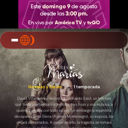
Mis
Tres
Marias
Novelas y Series
1 temporada
David Villanueva interpreta a Leonardo (Leo), un hombre
que tenía una familia maravillosa: tres hijas y una esposa, a
quienes amaba con todo su ser. Sin embargo la repentina
desaparición de Elena (Andrea Montenegro), su esposa, los
dejará devastados. A pesar de ello, la tragedia se tornará