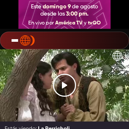
Estás viendo:
La Perricholi